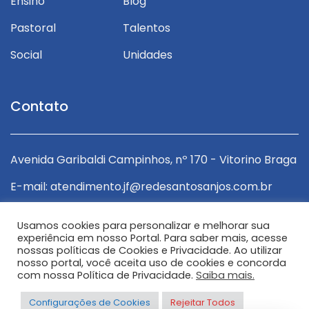
Ensino
Blog
Pastoral
Talentos
Social
Unidades
Contato
ga
Avenida Garibaldi Campinhos, nº 170 - Vitorino Braga
A
E-mail: atendimento.jf@redesantosanjos.com.br
E
r
E-mail: encarregado.lgpd@redesantosanjos.com.br
E
Usamos cookies para personalizar e melhorar sua
experiência em nosso Portal. Para saber mais, acesse
Telefone: (32) 3228-8300
T
nossas políticas de Cookies e Privacidade. Ao utilizar
nosso portal, você aceita uso de cookies e concorda
com nossa Política de Privacidade.
Saiba mais.
Configurações de Cookies
Rejeitar Todos