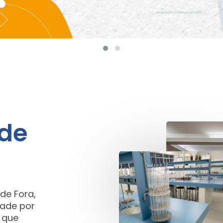
 de
de Fora,
ade por
 que