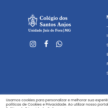
Avenida Garibaldi Campinhos, nº 170 - Vitorino
A
Braga
E-mail:
E
atendimento.jf@redesantosanjos.com.br
a
E-mail:
E
encarregado.lgpd@redesantosanjos.com.br
Telefone: (32) 3228-8300
T
Usamos cookies para personalizar e melhorar sua experiê
políticas de Cookies e Privacidade. Ao utilizar nosso por
Juiz de Fora | Colégio Santos Anjos