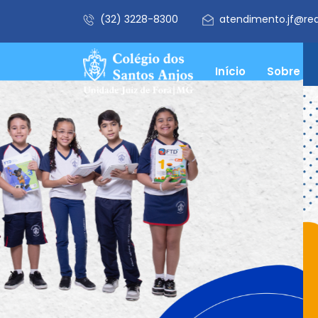
(32) 3228-8300
atendimento.jf@re
Início
Sobre