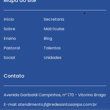
Mapa do site
Privacidade
Início
Secretaria
Sobre
Matrículas
Ensino
Blog
Pastoral
Talentos
Social
Unidades
Contato
ga
Avenida Garibaldi Campinhos, nº 170 - Vitorino Braga
A
E-mail: atendimento.jf@redesantosanjos.com.br
E