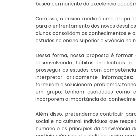
busca permanente da excelência acadêm
Com isso, o ensino médio é uma etapa d
para o enfrentamento dos novos desafios 
alunos consolidam os conhecimentos e os
estudos no ensino superior e vivência no
Dessa forma, nossa proposta é formar a
desenvolvendo hábitos intelectuais e
prosseguir os estudos com competência. 
interpretar criticamente informações;
formulem e solucionem problemas; tenha
em grupo; tenham qualidades como empe
incorporem a importância do conhecimen
Além disso, pretendemos contribuir par
social e na cultural. Indivíduos que respe
humano e os princípios da convivência
participação social e política, assim com