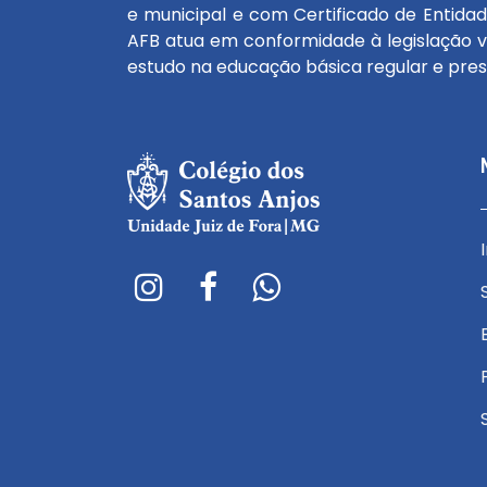
e municipal e com Certificado de Entidad
AFB atua em conformidade à legislação v
estudo na educação básica regular e prese
Avenida Garibaldi Campinhos, nº 170 - Vitorino
A
Braga
E-mail:
E
atendimento.jf@redesantosanjos.com.br
a
E-mail:
E
encarregado.lgpd@redesantosanjos.com.br
Telefone: (32) 3228-8300
T