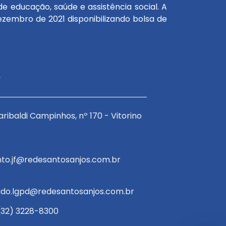
e educação, saúde e assistência social. A
zembro de 2021 disponibilizando bolsa de
o
ribaldi Campinhos, nº 170 - Vitorino
Avenida Garibaldi C
Braga
E-mail:
to.jf@redesantosanjos.com.br
atendimento.jf@red
E-mail:
do.lgpd@redesantosanjos.com.br
encarregado.lgpd@
 (32) 3228-8300
Telefone: (32) 322