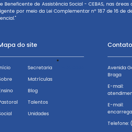
e Beneficente de Assistência Social - CEBAS, nas áreas d
igente por meio da Lei Complementar nº 187 de 16 de de
ncial."
Mapa do site
Contat
Privacidade
venida Garibaldi Campinhos, nº 170 - Vitorino
Início
Secretaria
Avenida Ga
Braga
Braga
Sobre
Matrículas
-mail:
E-mail:
Ensino
Blog
tendimento.jf@redesantosanjos.com.br
atendimen
Pastoral
Talentos
-mail:
E-mail:
encarregado.lgpd@redesantosanjos.com.br
encarrega
Social
Unidades
elefone: (32) 3228-8300
Telefone: