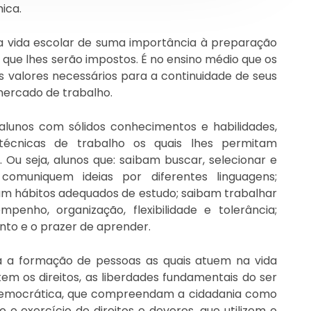
ica.
a vida escolar de suma importância à preparação
que lhes serão impostos. É no ensino médio que os
 valores necessários para a continuidade de seus
 mercado de trabalho.
lunos com sólidos conhecimentos e habilidades,
 técnicas de trabalho os quais lhes permitam
Ou seja, alunos que: saibam buscar, selecionar e
 comuniquem ideias por diferentes linguagens;
m hábitos adequados de estudo; saibam trabalhar
nho, organização, flexibilidade e tolerância;
to e o prazer de aprender.
a a formação de pessoas as quais atuem na vida
item os direitos, as liberdades fundamentais do ser
 democrática, que compreendam a cidadania como
o o exercício de direitos e deveres, que utilizem o