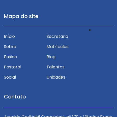
Mapa do site
Privacidade
Início
Secretaria
Sobre
Matrículas
Ensino
Blog
Pastoral
Talentos
Social
Unidades
Contato
ga
Avenida Garibaldi Campinhos, nº 170 - Vitorino Braga
A