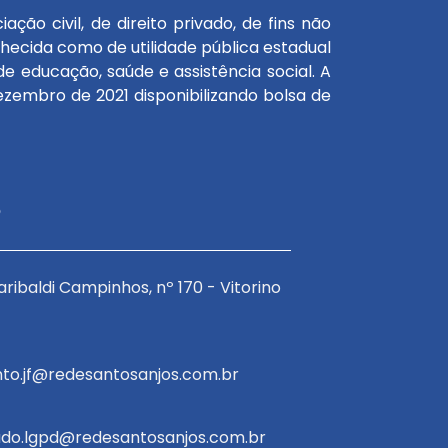
ão civil, de direito privado, de fins não
onhecida como de utilidade pública estadual
e educação, saúde e assistência social. A
zembro de 2021 disponibilizando bolsa de
o
ribaldi Campinhos, nº 170 - Vitorino
Avenida Garibaldi C
Braga
E-mail:
to.jf@redesantosanjos.com.br
atendimento.jf@red
E-mail:
do.lgpd@redesantosanjos.com.br
encarregado.lgpd@