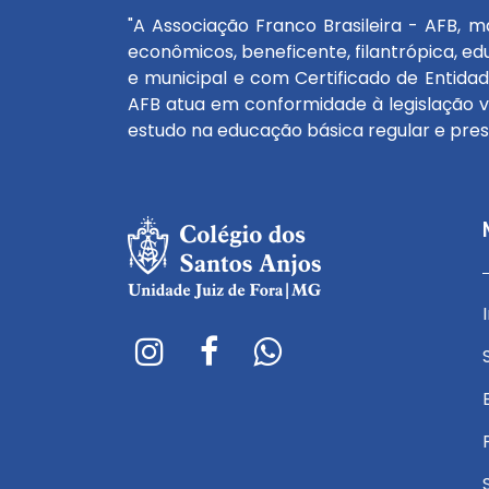
"A Associação Franco Brasileira - AFB, m
econômicos, beneficente, filantrópica, edu
e municipal e com Certificado de Entidad
AFB atua em conformidade à legislação v
estudo na educação básica regular e prese
Avenida Garibaldi Campinhos, nº 170 - Vitorino
A
Braga
E-mail:
E
atendimento.jf@redesantosanjos.com.br
a
E-mail:
E
encarregado.lgpd@redesantosanjos.com.br