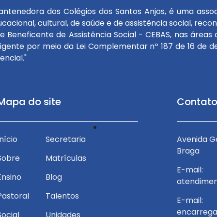
antenedora dos Colégios dos Santos Anjos, é uma associaç
cacional, cultural, de saúde e de assistência social, rec
e Beneficente de Assistência Social - CEBAS, nas áreas d
igente por meio da Lei Complementar nº 187 de 16 de de
ncial."
Mapa do site
Contat
Privacidade
venida Garibaldi Campinhos, nº 170 - Vitorino
Início
Secretaria
Avenida Ga
Braga
Braga
Sobre
Matrículas
-mail:
E-mail:
Ensino
Blog
tendimento.jf@redesantosanjos.com.br
atendimen
Pastoral
Talentos
-mail:
E-mail:
encarregado.lgpd@redesantosanjos.com.br
encarrega
Social
Unidades