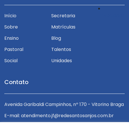
Privacidade
Início
Secretaria
Sobre
Matrículas
Ensino
Blog
Pastoral
Talentos
Social
Unidades
Contato
ga
Avenida Garibaldi Campinhos, nº 170 - Vitorino Braga
A
E-mail: atendimento.jf@redesantosanjos.com.br
E
r
E-mail: encarregado.lgpd@redesantosanjos.com.br
E