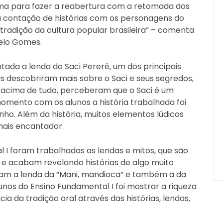
 para fazer a reabertura com a retomada dos
a contação de histórias com os personagens do
tradição da cultura popular brasileira” – comenta
gelo Gomes.
ntada a lenda do Saci Pererê, um dos principais
as descobriram mais sobre o Saci e seus segredos,
 e, acima de tudo, perceberam que o Saci é um
omento com os alunos a história trabalhada foi
nho. Além da história, muitos elementos lúdicos
mais encantador.
 I foram trabalhadas as lendas e mitos, que são
o e acabam revelando histórias de algo muito
ram a lenda da “Mani, mandioca” e também a da
lunos do Ensino Fundamental I foi mostrar a riqueza
a da tradição oral através das histórias, lendas,