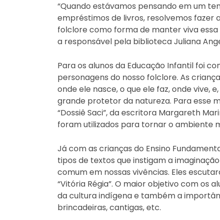
“Quando estávamos pensando em um tema
empréstimos de livros, resolvemos fazer 
folclore como forma de manter viva essa 
a responsável pela biblioteca Juliana An
Para os alunos da Educação Infantil foi co
personagens do nosso folclore. As crianç
onde ele nasce, o que ele faz, onde vive,
grande protetor da natureza. Para esse m
“Dossiê Saci”, da escritora Margareth Mari
foram utilizados para tornar o ambiente 
Já com as crianças do Ensino Fundamental
tipos de textos que instigam a imaginaçã
comum em nossas vivências. Eles escuta
“Vitória Régia”. O maior objetivo com os a
da cultura indígena e também a importânci
brincadeiras, cantigas, etc.